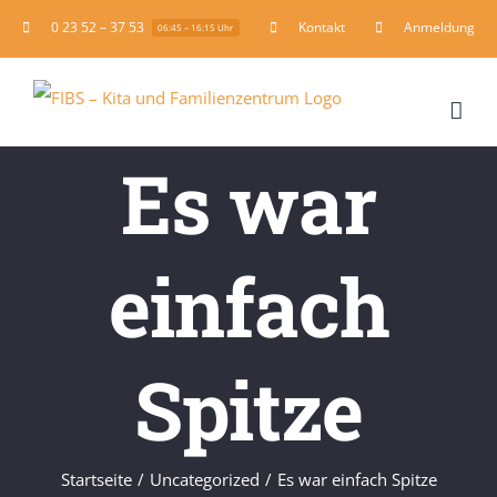
Zum
0 23 52 – 37 53
Kontakt
Anmeldung
06:45 – 16:15 Uhr
Inhalt
springen
Es war
einfach
Spitze
Startseite
Uncategorized
Es war einfach Spitze