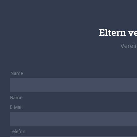
Eltern v
Verei
Name
Name
E-Mail
Telefon