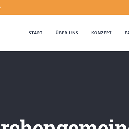
g
START
ÜBER UNS
KONZEPT
F
irchengemein